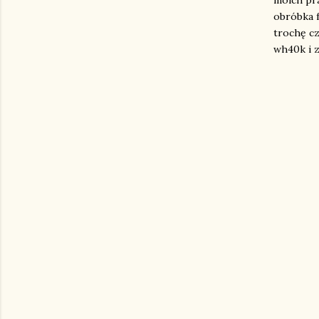
moich pra
obróbka 
trochę cz
wh40k i z