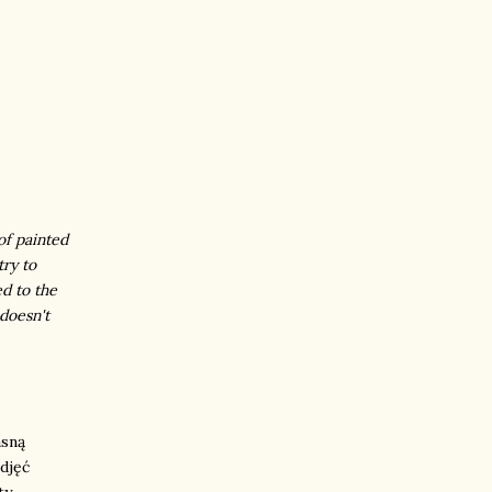
of painted
try to
ed to the
 doesn't
asną
djęć