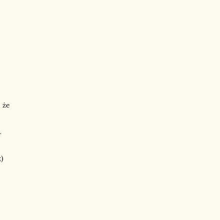
, że
.
;)