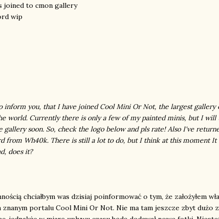
s joined to cmon gallery
ord wip
o inform you, that I have joined Cool Mini Or Not, the largest gallery 
he world. Currently there is only a few of my painted minis, but I will 
 gallery soon. So, check the logo below and pls rate! Also I've return
d from Wh40k. There is still a lot to do, but I think at this moment
It
d, does it?
nością chciałbym was dzisiaj poinformować o tym, że założyłem wł
a znanym portalu Cool Mini Or Not. Nie ma tam jeszcze zbyt dużo z