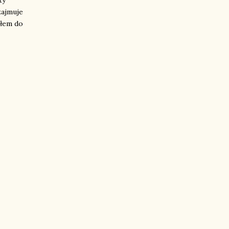
ty
zajmuje
iłem do