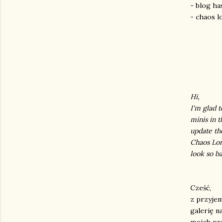
- blog ha
- chaos l
Hi,
I'm glad t
minis in t
update the
Chaos Lor
look so ba
Cześć,
z przyjem
galerię n