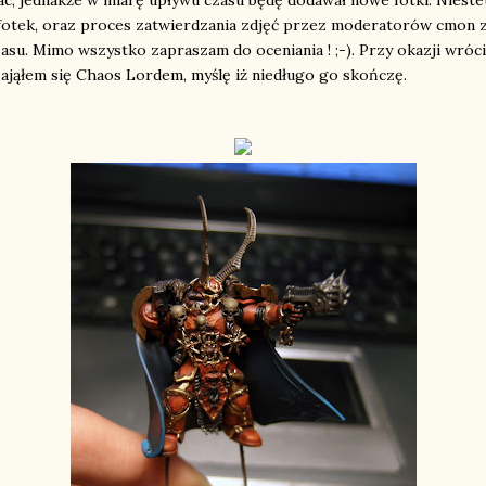
c, jednakże w miarę upływu czasu będę dodawał nowe fotki. Nieste
fotek, oraz proces zatwierdzania zdjęć przez moderatorów cmon 
asu. Mimo wszystko zapraszam do oceniania ! ;-). Przy okazji wróc
ająłem się Chaos Lordem, myślę iż niedługo go skończę.