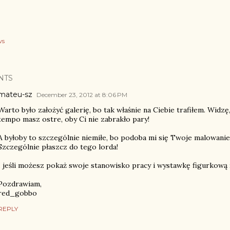
ws
NTS
mateu-sz
December 23, 2012 at 8:06 PM
Warto było założyć galerię, bo tak właśnie na Ciebie trafiłem. Widzę
tempo masz ostre, oby Ci nie zabrakło pary!
A byłoby to szczególnie niemiłe, bo podoba mi się Twoje malowanie
Szczególnie płaszcz do tego lorda!
I jeśli możesz pokaż swoje stanowisko pracy i wystawkę figurkową 
Pozdrawiam,
red_gobbo
REPLY